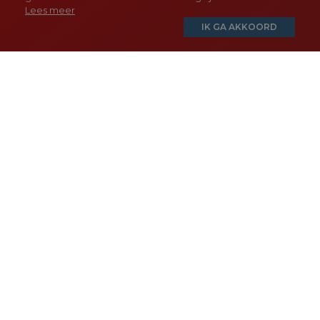
Lees meer
Venez découvrir notre salle d’exposition et laissez-
vous inspirer par la multitude de produits que vous
pourrez y admirer. Nos conseillers en éclairage se
feront un plaisir de vous assister.
Vous avez besoin
d’un conseil
d’expert?
Prenez contact sans engagement avec nos
services. Nos conseillers en éclairage se