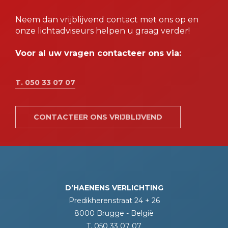
Neem dan vrijblijvend contact met ons op en
onze lichtadviseurs helpen u graag verder!
Voor al uw vragen contacteer ons via:
T. 050 33 07 07
CONTACTEER ONS VRIJBLIJVEND
D’HAENENS VERLICHTING
Predikherenstraat 24 + 26
8000 Brugge - België
T. 050 33 07 07