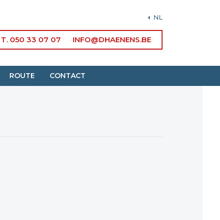
NL
T. 050 33 07 07
INFO@DHAENENS.BE
ROUTE
CONTACT