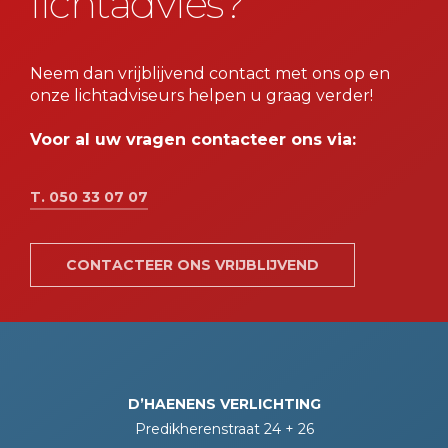
lichtadvies?
Neem dan vrijblijvend contact met ons op en
onze lichtadviseurs helpen u graag verder!
Voor al uw vragen contacteer ons via:
T. 050 33 07 07
CONTACTEER ONS VRIJBLIJVEND
D’HAENENS VERLICHTING
Predikherenstraat 24 + 26