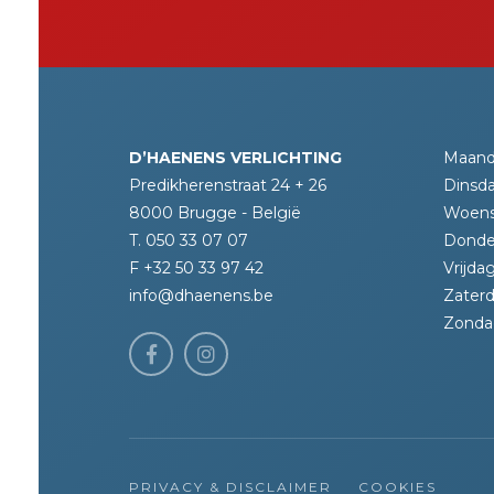
D’HAENENS VERLICHTING
Maand
Predikherenstraat 24 + 26
Dinsda
8000 Brugge - België
Woens
T. 050 33 07 07
Donde
F +32 50 33 97 42
Vrijdag
info@dhaenens.be
Zaterd
Zonda
PRIVACY & DISCLAIMER
COOKIES