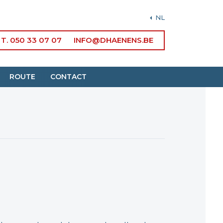
NL
T. 050 33 07 07
INFO@DHAENENS.BE
ROUTE
CONTACT