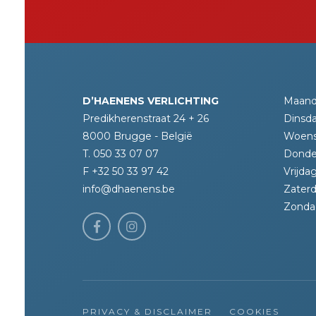
D’HAENENS VERLICHTING
Maand
Predikherenstraat 24 + 26
Dinsda
8000 Brugge - België
Woens
T. 050 33 07 07
Donde
F +32 50 33 97 42
Vrijdag
info@dhaenens.be
Zaterd
Zonda
PRIVACY & DISCLAIMER
COOKIES