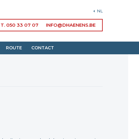
NL
T. 050 33 07 07
INFO@DHAENENS.BE
ROUTE
CONTACT